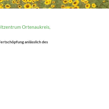
ltzentrum Ortenaukreis,
rtschöpfung anlässlich des