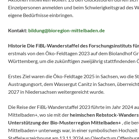
Einzelpersonen anmelden und beim Schwierigkeitsgrad des W
eigene Bedürfnisse einbringen.
Kontakt:
bildung@bioregion-mittelbaden.de
Historie Die FiBL-Wanderstaffel des Forschungsinstituts für
erstmals von den Öko-Feldtagen 2023 auf dem Biolandhof Gri
Württemberg, um die zukünftigen zweijährig stattfindenden 
Erstes Ziel waren die Öko-Feldtage 2025 in Sachsen, wo die St
Austragungsort, dem Wassergut Canitz in Sachsen, überreicht
2027 in Niedersachsen weitergereicht wurde.
Die Reise der FiBL-Wanderstaffel 2023 führte im Jahr 2024 a
Mittelbaden+, wo sie mit der
heimischen Rebstock-Wandersta
Unterstützung der Bio-Musterregion Mittelbaden+
, die be
Mittelbaden+ unterwegs war, in einer symbolischen Hochzeit 
Staffelauszeichnung am 13.11.2024 an Oleofactum Offenburg