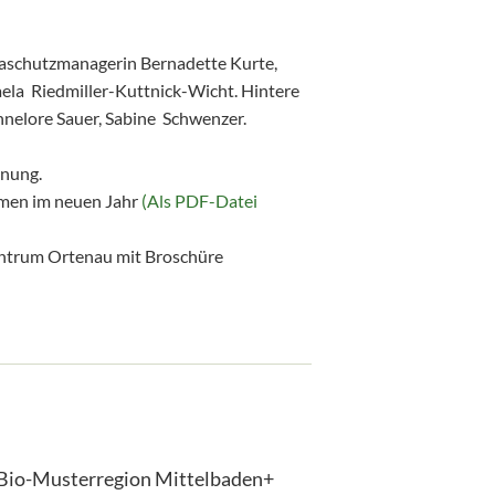
maschutzmanagerin Bernadette Kurte,
ela Riedmiller-Kuttnick-Wicht. Hintere
nnelore Sauer, Sabine Schwenzer.
nung.
men im neuen Jahr
(Als PDF-Datei
ntrum Ortenau mit Broschüre
 Bio-Musterregion Mittelbaden+