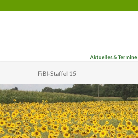
Aktuelles & Termine
Bildungs-Werkstatt
Umst
FiBl-Staffel 15
Infoteam on Tour
1. Um
FiBl-Staffel 2025
2. Um
FiBl-Staffel 2024
3. Um
Jahresbericht 2025
Jahresbericht 2024
Jahresbericht 2023