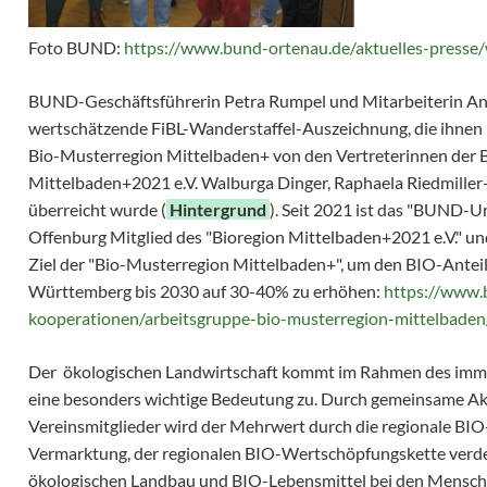
Foto BUND:
https://www.bund-ortenau.de/aktuelles-presse
BUND-Geschäftsführerin Petra Rumpel und Mitarbeiterin Ann
wertschätzende FiBL-Wanderstaffel-Auszeichnung, die ihnen b
Bio-Musterregion Mittelbaden+ von den Vertreterinnen der B
Mittelbaden+2021 e.V. Walburga Dinger, Raphaela Riedmille
überreicht wurde (
Hintergrund
). Seit 2021 ist das "BUND-
Offenburg Mitglied des "Bioregion Mittelbaden+2021 e.V." un
Ziel der "Bio-Musterregion Mittelbaden+", um den BIO-Anteil 
Württemberg bis 2030 auf 30-40% zu erhöhen:
https://www.
kooperationen/arbeitsgruppe-bio-musterregion-mittelbaden
Der ökologischen Landwirtschaft kommt im Rahmen des imm
eine besonders wichtige Bedeutung zu. Durch gemeinsame Ak
Vereinsmitglieder wird der Mehrwert durch die regionale BI
Vermarktung, der regionalen BIO-Wertschöpfungskette verdeu
ökologischen Landbau und BIO-Lebensmittel bei den Mensche