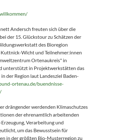
/willkommen/
ett Andersch freuten sich über die
ei der 15. Glückstour zu Schätzen der
ildungswerkstatt des Bioregion
r-Kuttnick-Wicht und Teilnehmer:innen
Umweltzentrum Ortenaukreis" in
d unterstützt in Projektwerkstätten das
in der Region laut Landesziel Baden-
bund-ortenau.de/buendnisse-
/
er drängender werdenden Klimaschutzes
tionen der ehrenamtlich arbeitenden
O-Erzeugung, Verarbeitung und
tlicht, um das Bewusstsein für
n in der größten Bio-Musterregion zu