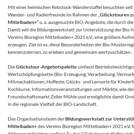
Mit einer heimischen Rebstock-Wanderstaffel besuchten seit
Wander- und Radlerfreunde im Rahmen der „
Glückstouren z
Mittelbaden+“
u. a. ausgesuchte BIO-Angebote, die durch die
Damit will die Bildungswerkstatt zur Unterstützung der Bio-
Vereins Bioregion Mittelbaden+ 2021 e.V., eine größere Aufme
erzeugen. Ziel ist es, diese Besonderheiten der Bio-Musterre
kennenzulernen, zu erleben und gemeinsam wertzuschätzen.
Die
Glückstour-Angebotspalette
umfasst Betriebsbesichtigu
Wertschöpfungskette (Bio-Erzeugung, Verarbeitung, Vermark
Mitmachaktionen, Hoffeste, Glücks- und Lernorte für Kinderf
Kochkurse, Informationsveranstaltungen und Märkte, wie de
Freundschaftsmarkt Zeller Mühle und ermöglichte damit Groß 
in die regionale Vielfalt der BIO-Landschaft.
Das Organisationsteam der
Bildungswerkstatt zur Unterstü
Mittelbaden+
des Vereins Bioregion Mittelbaden+ 2021 e.V. freu
Aktionen mitwirken wollen! Zu den Glückstouren dürfen sich 