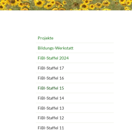
Navigation
Projekte
überspringen
Bildungs-Werkstatt
FiBl-Staffel 2024
FiBl-Staffel 17
FiBl-Staffel 16
FiBl-Staffel 15
FiBl-Staffel 14
FiBl-Staffel 13
FiBl-Staffel 12
FiBl-Staffel 11