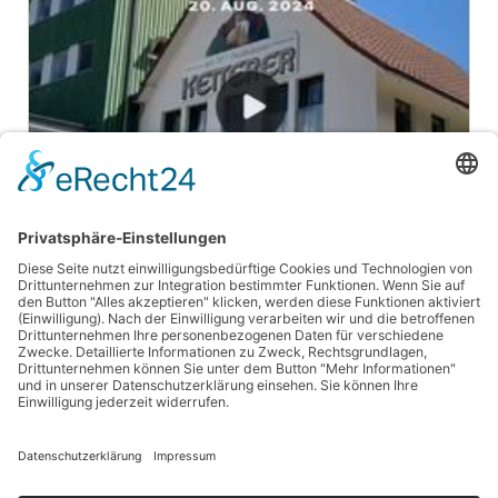
5. FiBL-Wanderstaffel am 20. 08. 2024
Video ansehen...
Navigation
Aktuelles & Termine
Über uns
Projekte
Partner
überspringen
Publikationen
Kontakt