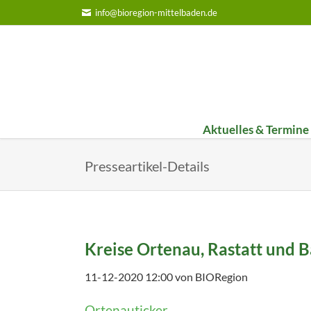
info@bioregion-mittelbaden.de
Aktuelles & Termine
Bildungs-Werkstatt
Umst
Presseartikel-Details
Infoteam on Tour
1. Um
FiBl-Staffel 2025
2. Um
FiBl-Staffel 2024
3. Um
Jahresbericht 2025
Kreise Ortenau, Rastatt und
Jahresbericht 2024
11-12-2020 12:00
von BIORegion
Jahresbericht 2023
Ortenauticker