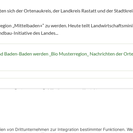
tten sich der Ortenaukreis, der Landkreis Rastatt und der Stadt
on „Mittelbaden+“ zu werden. Heute teilt Landwirtschaftsministe
dbau-Initiative des Landes...
und Baden-Baden werden _Bio Musterregion_ Nachrichten der Orte
e
Partner
Publikationen
Kontakt
ll rights reserved.