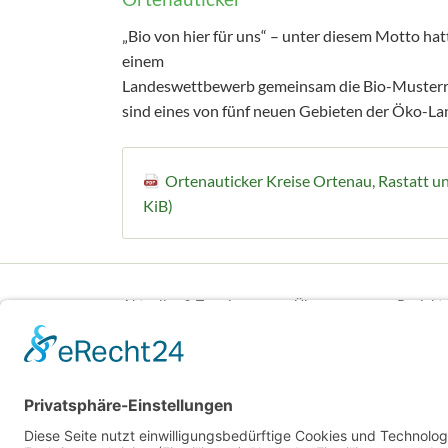
„Bio von hier für uns“ – unter diesem Motto ha
einem
Landeswettbewerb gemeinsam die Bio-Musterregi
sind eines von fünf neuen Gebieten der Öko-Lan
Ortenauticker Kreise Ortenau, Rastatt 
KiB)
Navigation
überspringen
Aktuelles & Termine
Über uns
Projekt
© Copyright 2026. Bioregion Mittelbaden+ 2021 e.V. A