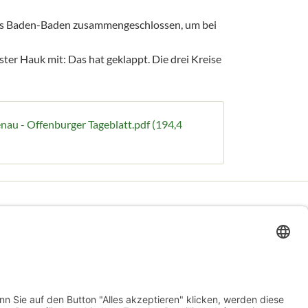
kreis Baden-Baden zusammengeschlossen, um bei
r Hauk mit: Das hat geklappt. Die drei Kreise
nau - Offenburger Tageblatt.pdf
(194,4
Navigation
Home
Impressum
Datenschutz
überspringen