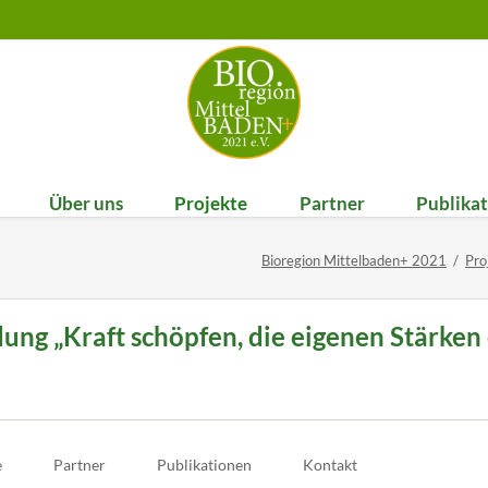
Über uns
Projekte
Partner
Publika
Navigation
eller-Stammtisch
Bio-Außer-Haus-Verpfleg
Die Bioregion Mittelbaden
Kooperationspartne
Pub
überspringen
Bioregion Mittelbaden+ 2021
Pro
steller-Stammtisch
Vereinszweck
Vereinsmitglieder
steller-Stammtisch
Vorstand
ldung „Kraft schöpfen, die eigenen Stärk
steller-Stammtisch
Satzung
Pre
Mitglied werden
Newslet
e
Partner
Publikationen
Kontakt