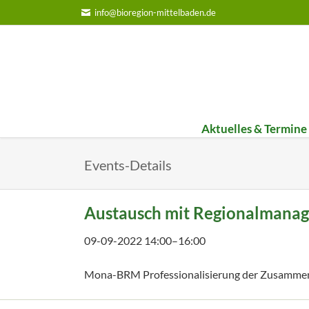
info@bioregion-mittelbaden.de
Aktuelles & Termine
Bildungs-Werkstatt
Umst
Events-Details
Infoteam on Tour
1. Um
FiBl-Staffel 2025
2. Um
Austausch mit Regionalmanag
FiBl-Staffel 2024
3. Um
09-09-2022 14:00–16:00
Jahresbericht 2025
Jahresbericht 2024
Mona-BRM Professionalisierung der Zusamme
Jahresbericht 2023
Navigation