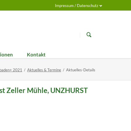
Impressum / Datenschutz
Navigation
überspringen
tionen
Kontakt
ung
Elsass-Werkstatt
r
likationen
elbaden+ 2021
Aktuelles & Termine
Aktuelles-Details
Videos
Historie
est Zeller Mühle, UNZHURST
sseartikel
ter / Infopost