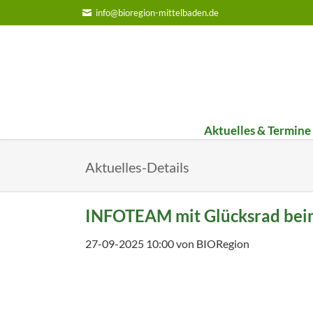
info@bioregion-mittelbaden.de
Aktuelles & Termine
Bildungs-Werkstatt
Umst
Aktuelles-Details
Infoteam on Tour
1. Um
FiBl-Staffel 2025
2. Um
INFOTEAM mit Glücksrad beim
FiBl-Staffel 2024
3. Um
27-09-2025 10:00
von BIORegion
Jahresbericht 2025
Jahresbericht 2024
Jahresbericht 2023