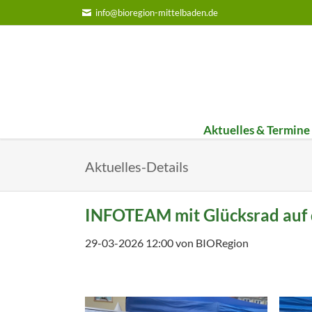
info@bioregion-mittelbaden.de
Aktuelles & Termine
Bildungs-Werkstatt
Umst
Aktuelles-Details
Infoteam on Tour
1. Um
FiBl-Staffel 2025
2. Um
INFOTEAM mit Glücksrad auf
FiBl-Staffel 2024
3. Um
29-03-2026 12:00
von BIORegion
Jahresbericht 2025
Jahresbericht 2024
Jahresbericht 2023